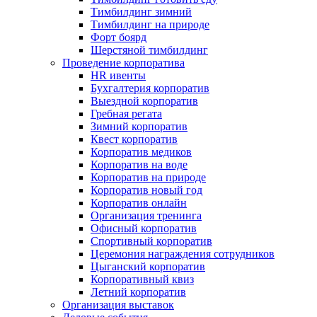
Тимбилдинг зимний
Тимбилдинг на природе
Форт боярд
Шерстяной тимбилдинг
Проведение корпоратива
HR ивенты
Бухгалтерия корпоратив
Выездной корпоратив
Гребная регата
Зимний корпоратив
Квест корпоратив
Корпоратив медиков
Корпоратив на воде
Корпоратив на природе
Корпоратив новый год
Корпоратив онлайн
Организация тренинга
Офисный корпоратив
Спортивный корпоратив
Церемония награждения сотрудников
Цыганский корпоратив
Корпоративный квиз
Летний корпоратив
Организация выставок