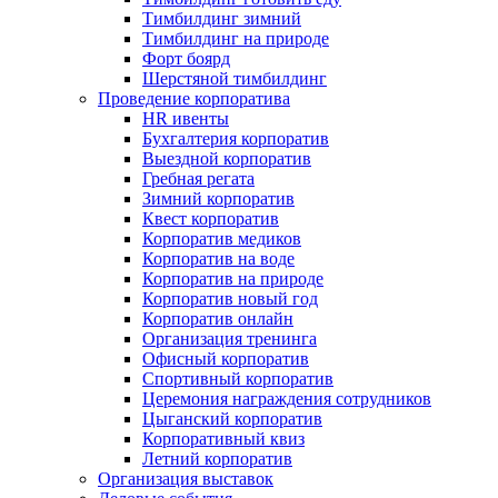
Тимбилдинг зимний
Тимбилдинг на природе
Форт боярд
Шерстяной тимбилдинг
Проведение корпоратива
HR ивенты
Бухгалтерия корпоратив
Выездной корпоратив
Гребная регата
Зимний корпоратив
Квест корпоратив
Корпоратив медиков
Корпоратив на воде
Корпоратив на природе
Корпоратив новый год
Корпоратив онлайн
Организация тренинга
Офисный корпоратив
Спортивный корпоратив
Церемония награждения сотрудников
Цыганский корпоратив
Корпоративный квиз
Летний корпоратив
Организация выставок