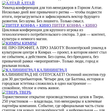
АЛТАЙ
Уикенд-конференция для топ-менеджеров в Горном Алтае.
Несколько дней вне привычного ритма — чтобы подвести
итоги, перезагрузиться и зафиксировать вектор будущего
развития. Без шума. Без лишнего. Только смысл.
ПИТЕР. КОНФА + КИНО
Цикловая конференция для крупного игрока из
технологичного потребительского сектора. 3 дня — контент,
культура и немного магии.
КИМРЫ
НЕ ПРО ПРОФИТ, А ПРО ЗАБОТУ. Волонтёрский уикенд в
культурном центре в Кимрах — проект, в котором ивент стал
не событием, а действием. Без сцены, без брендинга, без
привычной рамки «мероприятия». Только люди, город и
реальная польза.
КАЛИНИНГРАД
КАЛИНИНГРАД НЕ ОТПУСКАЕТ! Осенний инсентив-тур
для 30 дистрибьюторов. Четыре дня, где Балтика, история и
городская эстетика сложились в одно настроение —
спокойное, тёплое и очень живое.
ТВЕРЬ
Торжественное открытие производственных цехов в Твери.
250 участников — владельцы, топ-менеджеры и ключевые
партнёры компании. Событие, где официальная часть стала
стартом для новых договорённостей, а неформальная — для